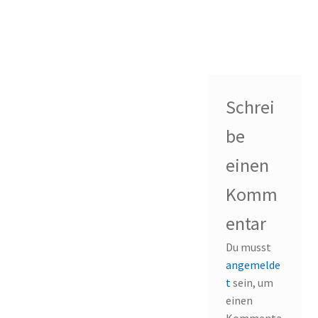
Schrei
be
einen
Komm
entar
Du musst
angemelde
t
sein, um
einen