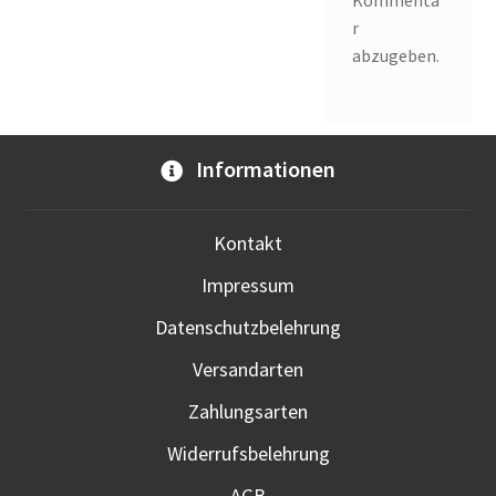
Kommenta
r
abzugeben.
Informationen
Kontakt
Impressum
Datenschutzbelehrung
Versandarten
Zahlungsarten
Widerrufsbelehrung
AGB