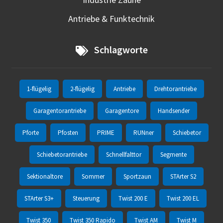
Antriebe & Funktechnik
Schlagworte
1-flügelig
2-flügelig
Antriebe
Drehtorantriebe
Garagentorantriebe
Garagentore
Handsender
Pforte
Pfosten
PRIME
RUNner
Schiebetor
Schiebetorantriebe
Schnellfalttor
Segmente
Sektionaltore
Sommer
Sportzaun
STArter S2
STArter S3+
Steuerung
Twist 200 E
Twist 200 EL
Twist 350
Twist 350 Rapido
Twist AM
Twist M