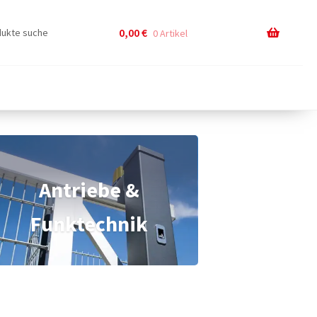
0,00
€
0 Artikel
Antriebe &
Funktechnik