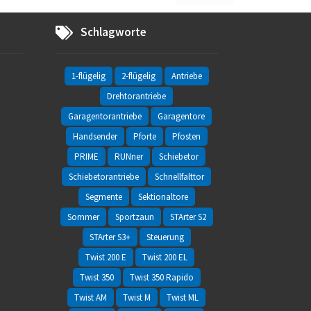
Schlagworte
1-flügelig
2-flügelig
Antriebe
Drehtorantriebe
Garagentorantriebe
Garagentore
Handsender
Pforte
Pfosten
PRIME
RUNner
Schiebetor
Schiebetorantriebe
Schnellfalttor
Segmente
Sektionaltore
Sommer
Sportzaun
STArter S2
STArter S3+
Steuerung
Twist 200 E
Twist 200 EL
Twist 350
Twist 350 Rapido
Twist AM
Twist M
Twist ML