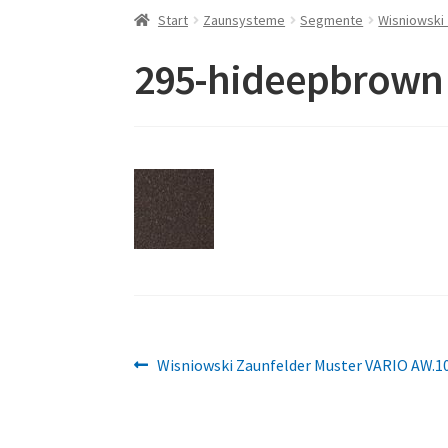
Start
Zaunsysteme
Segmente
Wisniowski
295-hideepbrown
Beitragsnavigation
Vorheriger
Wisniowski Zaunfelder Muster VARIO AW.1
Beitrag: