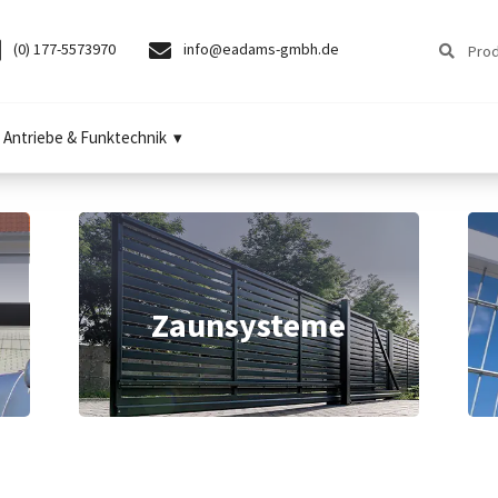
Suchen
Suchen
(0) 177-5573970
info@eadams-gmbh.de
nach:
Antriebe & Funktechnik
Zaunsysteme