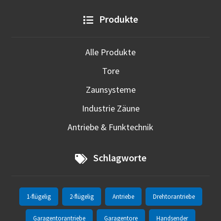
Produkte
Alle Produkte
Tore
Zaunsysteme
Industrie Zäune
Antriebe & Funktechnik
Schlagworte
1-flügelig
2-flügelig
Antriebe
Drehtorantriebe
Garagentorantriebe
Garagentore
Handsender