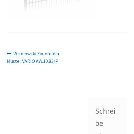
Beitragsnavigation
Vorheriger
Wisniowski Zaunfelder
Beitrag:
Muster VARIO AW.10.83/P
Schrei
be