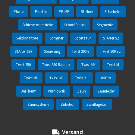
Pforte
Pfosten
PRIME
RUNner
Schiebetor
Schiebetorantriebe
Schnellfalttor
Segmente
Sektionaltore
Sommer
Sportzaun
STArter S2
STArter S3+
Steuerung
Twist 200 E
Twist 200 EL
Twist 350
Twist 350 Rapido
Twist AM
Twist M
Twist ML
Twist UG
Twist XL
UniPro
UniTherm
Wisniowski
Zaun
Zaunfelder
Zaunsysteme
Zubehör
Zweiflügeltor
Versand