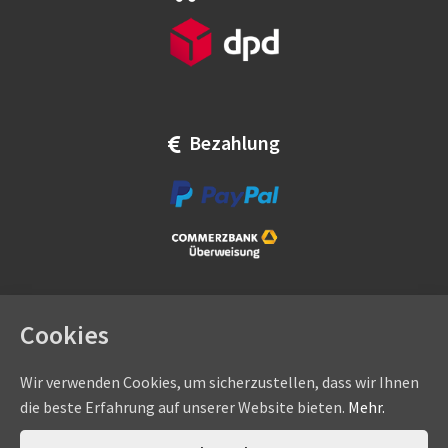
Bezahlung
Cookies
Wir verwenden Cookies, um sicherzustellen, dass wir Ihnen
die beste Erfahrung auf unserer Website bieten.
Mehr.
Copyright © by
eadams.de
/
eADAMS GmbH
- Sommer-, Nice-,
Hörmann-, Somfy-, Faac-, Marantec-, Wiśniowski-