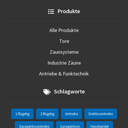
Produkte
Alle Produkte
Tore
Zaunsysteme
Industrie Zäune
Antriebe & Funktechnik
Schlagworte
1-flügelig
2-flügelig
Antriebe
Drehtorantriebe
Garagentorantriebe
Garagentore
Handsender