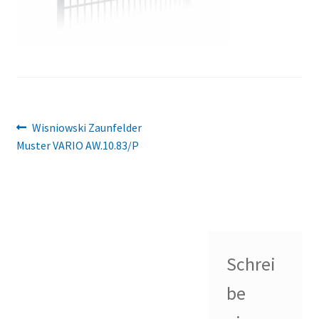
Beitragsnavigation
Vorheriger
Wisniowski Zaunfelder
Beitrag:
Muster VARIO AW.10.83/P
Schrei
be