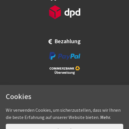
Bezahlung
Cookies
Wir verwenden Cookies, um sicherzustellen, dass wir Ihnen
die beste Erfahrung auf unserer Website bieten.
Mehr.
Copyright © by
eadams.de
/
eADAMS GmbH
- Sommer-, Nice-,
Hörmann-, Somfy-, Faac-, Marantec-, Wiśniowski-