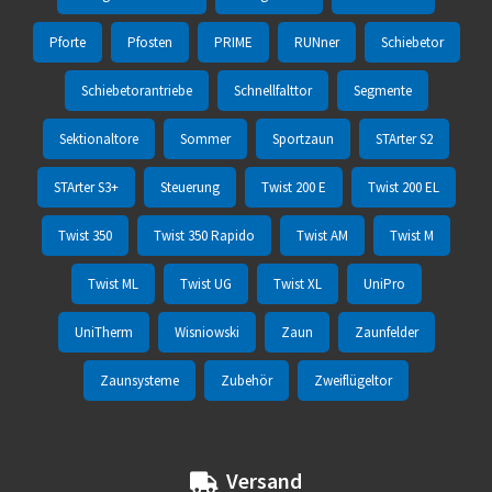
Pforte
Pfosten
PRIME
RUNner
Schiebetor
Schiebetorantriebe
Schnellfalttor
Segmente
Sektionaltore
Sommer
Sportzaun
STArter S2
STArter S3+
Steuerung
Twist 200 E
Twist 200 EL
Twist 350
Twist 350 Rapido
Twist AM
Twist M
Twist ML
Twist UG
Twist XL
UniPro
UniTherm
Wisniowski
Zaun
Zaunfelder
Zaunsysteme
Zubehör
Zweiflügeltor
Versand