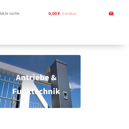
0,00
€
0 Artikel
Antriebe &
Funktechnik