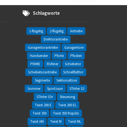
Schlagworte
1-flügelig
2-flügelig
Antriebe
Drehtorantriebe
Garagentorantriebe
Garagentore
Handsender
Pforte
Pfosten
PRIME
RUNner
Schiebetor
Schiebetorantriebe
Schnellfalttor
Segmente
Sektionaltore
Sommer
Sportzaun
STArter S2
STArter S3+
Steuerung
Twist 200 E
Twist 200 EL
Twist 350
Twist 350 Rapido
Twist AM
Twist M
Twist ML