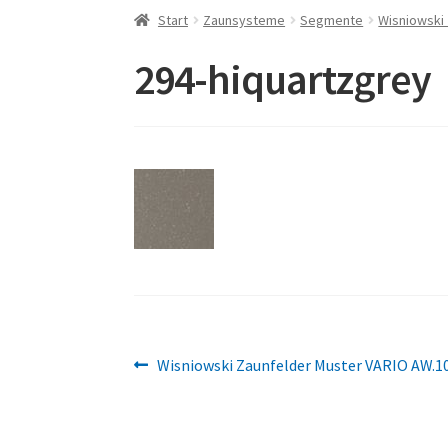
Start
Zaunsysteme
Segmente
Wisniowski
294-hiquartzgrey
Beitragsnavigation
Vorheriger
Wisniowski Zaunfelder Muster VARIO AW.1
Beitrag: