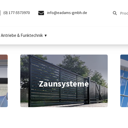
Suchen
Suchen
(0) 177-5573970
info@eadams-gmbh.de
nach:
Antriebe & Funktechnik
Zaunsysteme