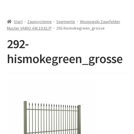
Start
Zaunsysteme
Segmente
Wisniowski Zaunfelder
Muster VARIO AW.10.81/P
292-hismokegreen_grosse
292-
hismokegreen_grosse