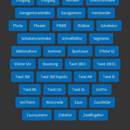
1-flügelig
2-flügelig
Antriebe
Drehtorantriebe
Garagentorantriebe
Garagentore
Handsender
Pforte
Pfosten
PRIME
RUNner
Schiebetor
Schiebetorantriebe
Schnellfalttor
Segmente
Sektionaltore
Sommer
Sportzaun
STArter S2
STArter S3+
Steuerung
Twist 200 E
Twist 200 EL
Twist 350
Twist 350 Rapido
Twist AM
Twist M
Twist ML
Twist UG
Twist XL
UniPro
UniTherm
Wisniowski
Zaun
Zaunfelder
Zaunsysteme
Zubehör
Zweiflügeltor