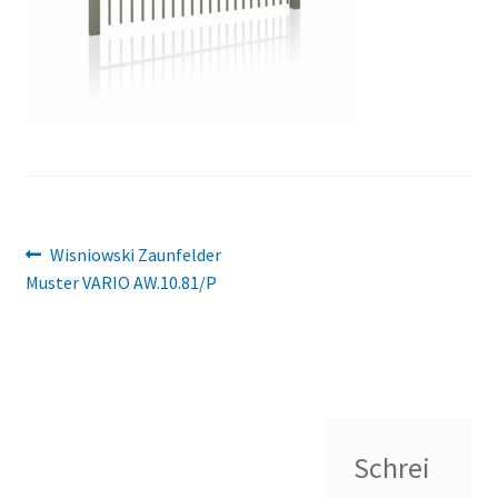
Beitragsnavigation
Vorheriger
Wisniowski Zaunfelder
Beitrag:
Muster VARIO AW.10.81/P
Schrei