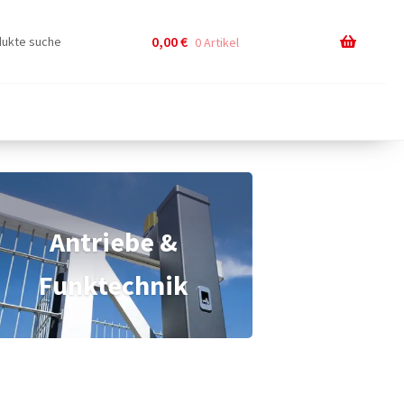
0,00
€
0 Artikel
Antriebe &
Funktechnik