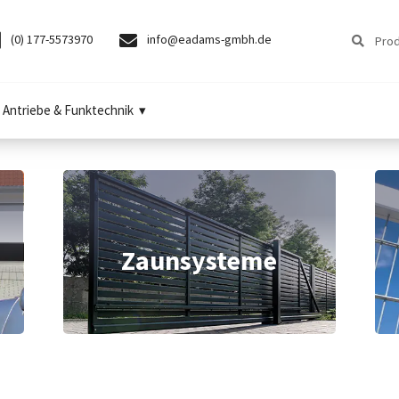
Suchen
Suchen
(0) 177-5573970
info@eadams-gmbh.de
nach:
Antriebe & Funktechnik
Zaunsysteme