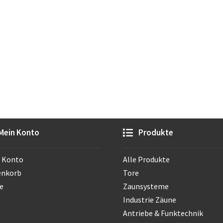
Mein Konto
Produkte
 Konto
Alle Produkte
enkorb
Tore
e
Zaunsysteme
Industrie Zäune
Antriebe & Funktechnik