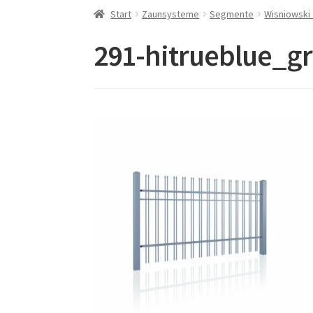
Start
Zaunsysteme
Segmente
Wisniowski
291-hitrueblue_g