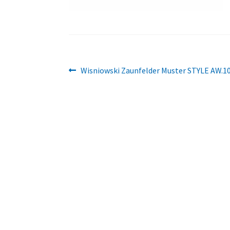
Beitragsnavigation
Vorheriger
Wisniowski Zaunfelder Muster STYLE AW.1
Beitrag: