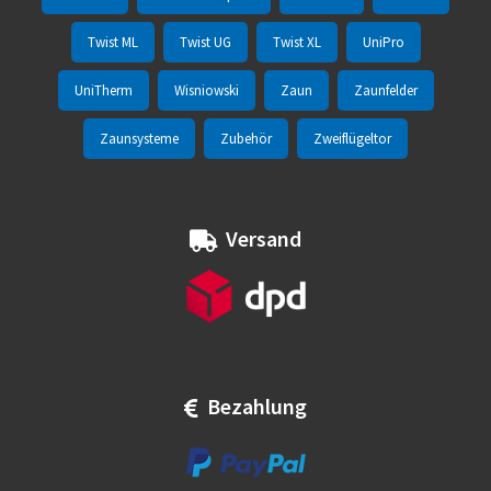
Twist ML
Twist UG
Twist XL
UniPro
UniTherm
Wisniowski
Zaun
Zaunfelder
Zaunsysteme
Zubehör
Zweiflügeltor
Versand
Bezahlung