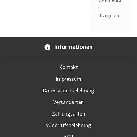
Kommenta
r
abzugeben.
Informationen
Kontakt
Impressum
Datenschutzbelehrung
Versandarten
Zahlungsarten
Widerrufsbelehrung
AGB