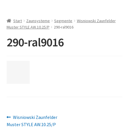
Start
Zaunsysteme
Segmente
Wisniowski Zaunfelder
Muster STYLE AW.10.25/P
290-ral9016
290-ral9016
Beitragsnavigation
Vorheriger
Wisniowski Zaunfelder
Beitrag:
Muster STYLE AW.10.25/P