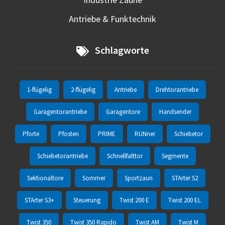
Antriebe & Funktechnik
Schlagworte
1-flügelig
2-flügelig
Antriebe
Drehtorantriebe
Garagentorantriebe
Garagentore
Handsender
Pforte
Pfosten
PRIME
RUNner
Schiebetor
Schiebetorantriebe
Schnellfalttor
Segmente
Sektionaltore
Sommer
Sportzaun
STArter S2
STArter S3+
Steuerung
Twist 200 E
Twist 200 EL
Twist 350
Twist 350 Rapido
Twist AM
Twist M