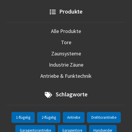
Produkte
Alle Produkte
Tore
Zaunsysteme
Industrie Zäune
Antriebe & Funktechnik
Schlagworte
1-flügelig
2-flügelig
Antriebe
Drehtorantriebe
Garagentorantriebe
Garagentore
Handsender