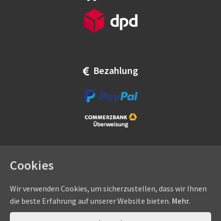
Bezahlung
Cookies
Wir verwenden Cookies, um sicherzustellen, dass wir Ihnen
die beste Erfahrung auf unserer Website bieten.
Mehr.
Copyright © by
eadams.de
/
eADAMS GmbH
- Sommer-, Nice-,
Hörmann-, Somfy-, Faac-, Marantec-, Wiśniowski-