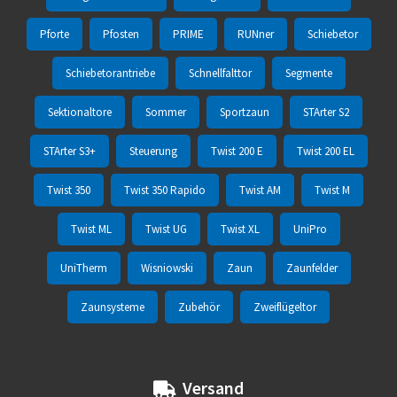
Pforte
Pfosten
PRIME
RUNner
Schiebetor
Schiebetorantriebe
Schnellfalttor
Segmente
Sektionaltore
Sommer
Sportzaun
STArter S2
STArter S3+
Steuerung
Twist 200 E
Twist 200 EL
Twist 350
Twist 350 Rapido
Twist AM
Twist M
Twist ML
Twist UG
Twist XL
UniPro
UniTherm
Wisniowski
Zaun
Zaunfelder
Zaunsysteme
Zubehör
Zweiflügeltor
Versand