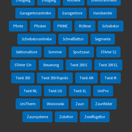
1-flügelig
2-flügelig
Antriebe
Drehtorantriebe
Garagentorantriebe
Garagentore
Handsender
Pforte
Pfosten
PRIME
RUNner
Schiebetor
Schiebetorantriebe
Schnellfalttor
Segmente
Sektionaltore
Sommer
Sportzaun
STArter S2
STArter S3+
Steuerung
Twist 200 E
Twist 200 EL
Twist 350
Twist 350 Rapido
Twist AM
Twist M
Twist ML
Twist UG
Twist XL
UniPro
UniTherm
Wisniowski
Zaun
Zaunfelder
Zaunsysteme
Zubehör
Zweiflügeltor