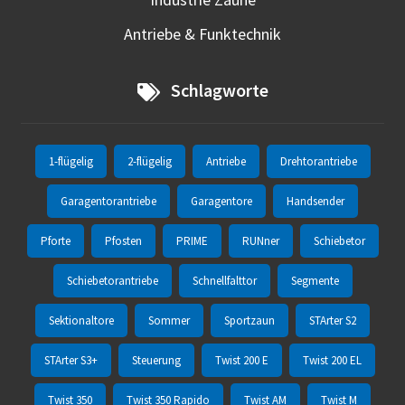
Antriebe & Funktechnik
Schlagworte
1-flügelig
2-flügelig
Antriebe
Drehtorantriebe
Garagentorantriebe
Garagentore
Handsender
Pforte
Pfosten
PRIME
RUNner
Schiebetor
Schiebetorantriebe
Schnellfalttor
Segmente
Sektionaltore
Sommer
Sportzaun
STArter S2
STArter S3+
Steuerung
Twist 200 E
Twist 200 EL
Twist 350
Twist 350 Rapido
Twist AM
Twist M