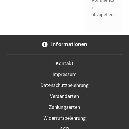
Kommenta
r
abzugeben.
Informationen
Kontakt
Impressum
Datenschutzbelehrung
Versandarten
Zahlungsarten
Widerrufsbelehrung
AGB