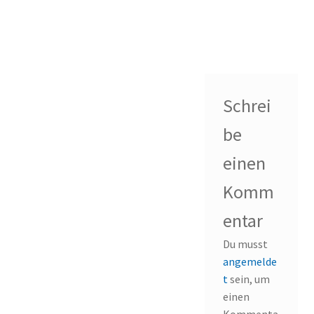
Schrei
be
einen
Komm
entar
Du musst
angemelde
t
sein, um
einen