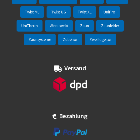
Twist ML
Twist UG
Twist XL
UniPro
UniTherm
Wisniowski
Zaun
Zaunfelder
Zaunsysteme
Zubehör
Zweiflügeltor
Versand
Bezahlung