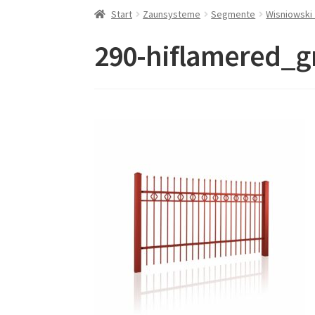
Start
Zaunsysteme
Segmente
Wisniowski
290-hiflamered_g