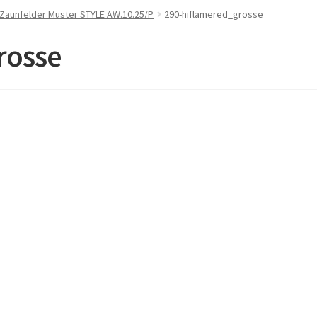
 Zaunfelder Muster STYLE AW.10.25/P
290-hiflamered_grosse
rosse