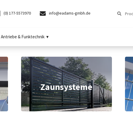
Suchen
Suchen
(0) 177-5573970
info@eadams-gmbh.de
nach:
Antriebe & Funktechnik
Zaunsysteme