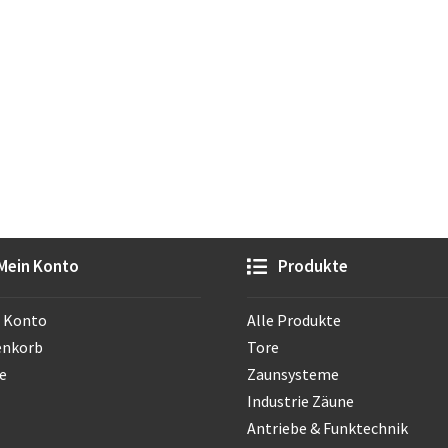
Mein Konto
Produkte
 Konto
Alle Produkte
enkorb
Tore
e
Zaunsysteme
Industrie Zäune
Antriebe & Funktechnik