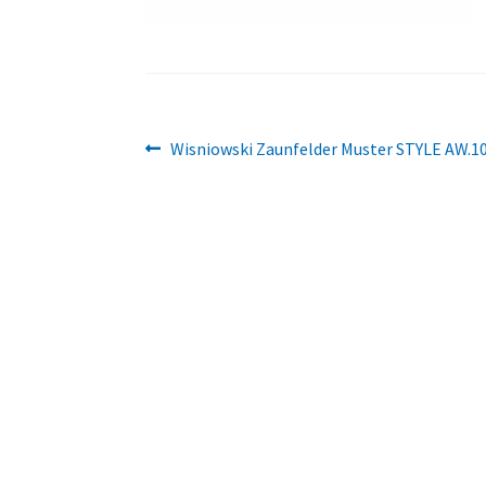
Beitragsnavigation
Vorheriger
Wisniowski Zaunfelder Muster STYLE AW.1
Beitrag: