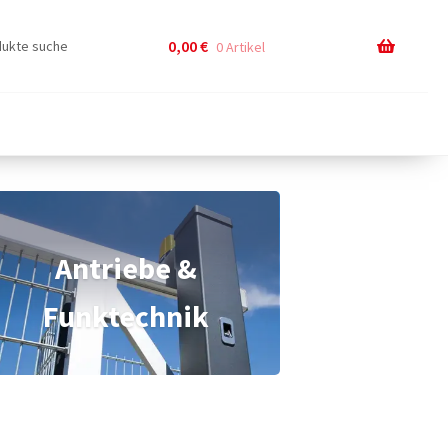
0,00
€
0 Artikel
Antriebe &
Funktechnik