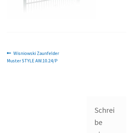
Beitragsnavigation
Vorheriger
Wisniowski Zaunfelder
Beitrag:
Muster STYLE AW.10.24/P
Schrei
be