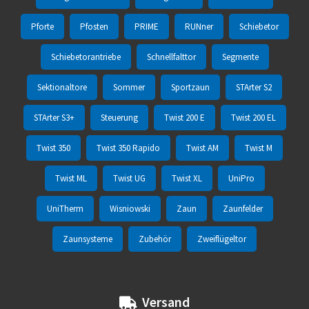
Pforte
Pfosten
PRIME
RUNner
Schiebetor
Schiebetorantriebe
Schnellfalttor
Segmente
Sektionaltore
Sommer
Sportzaun
STArter S2
STArter S3+
Steuerung
Twist 200 E
Twist 200 EL
Twist 350
Twist 350 Rapido
Twist AM
Twist M
Twist ML
Twist UG
Twist XL
UniPro
UniTherm
Wisniowski
Zaun
Zaunfelder
Zaunsysteme
Zubehör
Zweiflügeltor
Versand