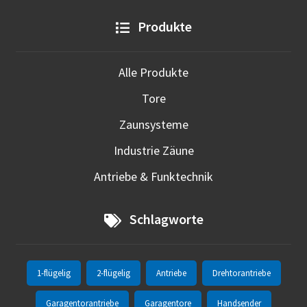
Produkte
Alle Produkte
Tore
Zaunsysteme
Industrie Zäune
Antriebe & Funktechnik
Schlagworte
1-flügelig
2-flügelig
Antriebe
Drehtorantriebe
Garagentorantriebe
Garagentore
Handsender