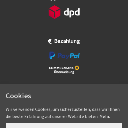
Bezahlung
Cookies
Wir verwenden Cookies, um sicherzustellen, dass wir Ihnen
die beste Erfahrung auf unserer Website bieten.
Mehr.
Copyright © by
eadams.de
/
eADAMS GmbH
- Sommer-, Nice-,
Hörmann-, Somfy-, Faac-, Marantec-, Wiśniowski-