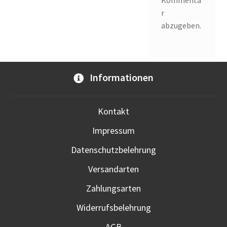
Kommenta
r
abzugeben.
Informationen
Kontakt
Impressum
Datenschutzbelehrung
Versandarten
Zahlungsarten
Widerrufsbelehrung
AGB