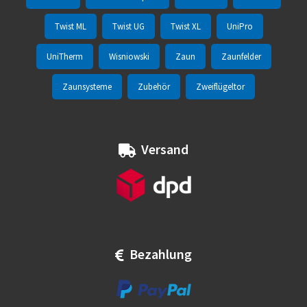
Twist ML
Twist UG
Twist XL
UniPro
UniTherm
Wisniowski
Zaun
Zaunfelder
Zaunsysteme
Zubehör
Zweiflügeltor
Versand
Bezahlung