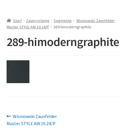
Start
Zaunsysteme
Segmente
Wisniowski Zaunfelder
Muster STYLE AW.10.24/P
289-himoderngraphite
289-himoderngraphite
Beitragsnavigation
Vorheriger
Wisniowski Zaunfelder
Beitrag:
Muster STYLE AW.10.24/P