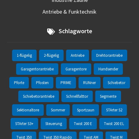
Antriebe & Funktechnik
Schlagworte
1-flügelig
2-flügelig
Antriebe
Drehtorantriebe
Garagentorantriebe
Garagentore
Handsender
Pforte
Pfosten
PRIME
RUNner
Schiebetor
Schiebetorantriebe
Schnellfalttor
Segmente
Sektionaltore
Sommer
Sportzaun
STArter S2
STArter S3+
Steuerung
Twist 200 E
Twist 200 EL
Twist 350
Twist 350 Rapido
Twist AM
Twist M