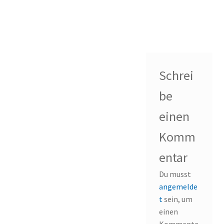
Schrei
be
einen
Komm
entar
Du musst
angemelde
t
sein, um
einen