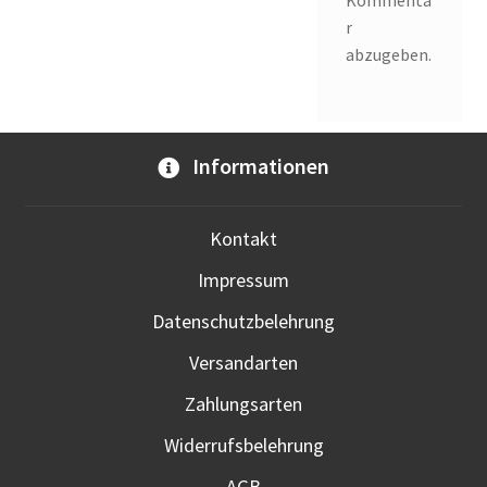
Kommenta
r
abzugeben.
Informationen
Kontakt
Impressum
Datenschutzbelehrung
Versandarten
Zahlungsarten
Widerrufsbelehrung
AGB