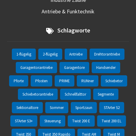
Antriebe & Funktechnik
Schlagworte
1-flügelig
2-flügelig
Antriebe
Drehtorantriebe
Garagentorantriebe
Garagentore
Handsender
Pforte
Pfosten
PRIME
RUNner
Schiebetor
Schiebetorantriebe
Schnellfalttor
Segmente
Sektionaltore
Sommer
Sportzaun
STArter S2
STArter S3+
Steuerung
Twist 200 E
Twist 200 EL
Twist 350
Twist 350 Rapido
Twist AM
Twist M