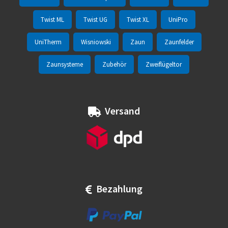
Twist ML
Twist UG
Twist XL
UniPro
UniTherm
Wisniowski
Zaun
Zaunfelder
Zaunsysteme
Zubehör
Zweiflügeltor
Versand
Bezahlung