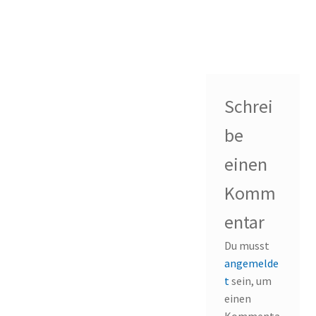
Schrei
be
einen
Komm
entar
Du musst
angemelde
t
sein, um
einen