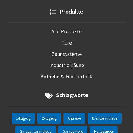
Produkte
Alle Produkte
Tore
Zaunsysteme
Industrie Zäune
Antriebe & Funktechnik
Schlagworte
1-flügelig
2-flügelig
Antriebe
Drehtorantriebe
Garagentorantriebe
Garagentore
Handsender