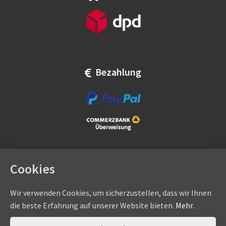
Bezahlung
Cookies
Wir verwenden Cookies, um sicherzustellen, dass wir Ihnen
die beste Erfahrung auf unserer Website bieten.
Mehr.
Copyright © by
eadams.de
/
eADAMS GmbH
- Sommer-, Nice-,
Hörmann-, Somfy-, Faac-, Marantec-, Wiśniowski-