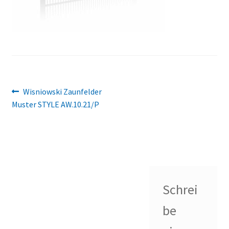
Beitragsnavigation
Vorheriger
Wisniowski Zaunfelder
Beitrag:
Muster STYLE AW.10.21/P
Schrei
be