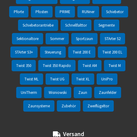
Pforte
Pfosten
PRIME
RUNner
Schiebetor
Schiebetorantriebe
Schnellfalttor
Segmente
Sektionaltore
Sommer
Sportzaun
STArter S2
STArter S3+
Steuerung
Twist 200 E
Twist 200 EL
Twist 350
Twist 350 Rapido
Twist AM
Twist M
Twist ML
Twist UG
Twist XL
UniPro
UniTherm
Wisniowski
Zaun
Zaunfelder
Zaunsysteme
Zubehör
Zweiflügeltor
Versand