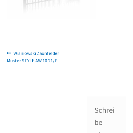
Beitragsnavigation
Vorheriger
Wisniowski Zaunfelder
Beitrag:
Muster STYLE AW.10.21/P
Schrei
be