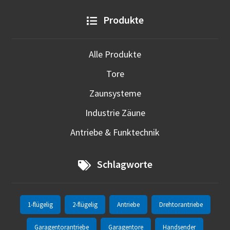
Produkte
Alle Produkte
Tore
Zaunsysteme
Industrie Zäune
Antriebe & Funktechnik
Schlagworte
1-flügelig
2-flügelig
Antriebe
Drehtorantriebe
Garagentorantriebe
Garagentore
Handsender