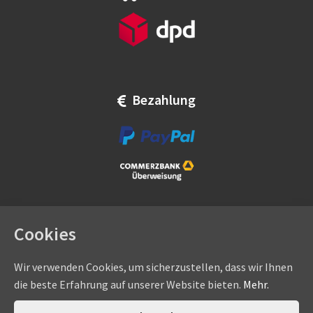
Bezahlung
Cookies
Wir verwenden Cookies, um sicherzustellen, dass wir Ihnen
die beste Erfahrung auf unserer Website bieten.
Mehr.
Copyright © by
eadams.de
/
eADAMS GmbH
- Sommer-, Nice-,
Hörmann-, Somfy-, Faac-, Marantec-, Wiśniowski-