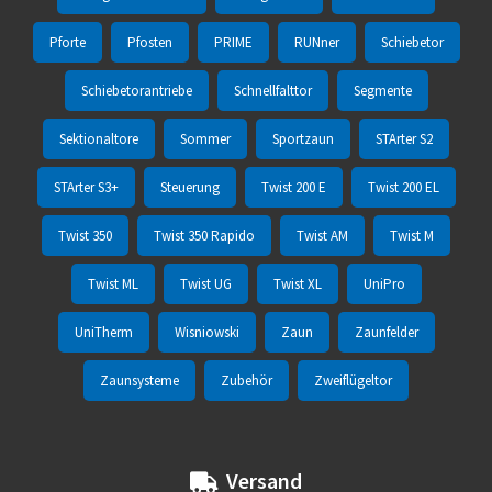
Pforte
Pfosten
PRIME
RUNner
Schiebetor
Schiebetorantriebe
Schnellfalttor
Segmente
Sektionaltore
Sommer
Sportzaun
STArter S2
STArter S3+
Steuerung
Twist 200 E
Twist 200 EL
Twist 350
Twist 350 Rapido
Twist AM
Twist M
Twist ML
Twist UG
Twist XL
UniPro
UniTherm
Wisniowski
Zaun
Zaunfelder
Zaunsysteme
Zubehör
Zweiflügeltor
Versand