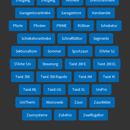
1-flügelig
2-flügelig
Antriebe
Drehtorantriebe
Garagentorantriebe
Garagentore
Handsender
Pforte
Pfosten
PRIME
RUNner
Schiebetor
Schiebetorantriebe
Schnellfalttor
Segmente
Sektionaltore
Sommer
Sportzaun
STArter S2
STArter S3+
Steuerung
Twist 200 E
Twist 200 EL
Twist 350
Twist 350 Rapido
Twist AM
Twist M
Twist ML
Twist UG
Twist XL
UniPro
UniTherm
Wisniowski
Zaun
Zaunfelder
Zaunsysteme
Zubehör
Zweiflügeltor