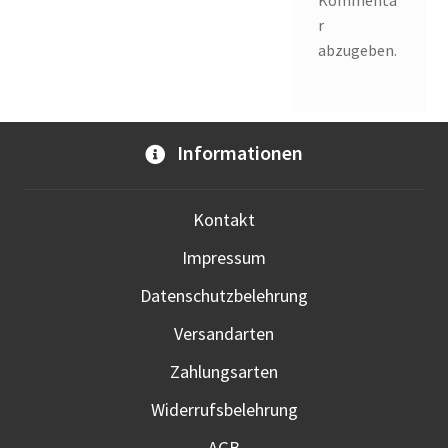
Kommenta
r
abzugeben.
Informationen
Kontakt
Impressum
Datenschutzbelehrung
Versandarten
Zahlungsarten
Widerrufsbelehrung
AGB