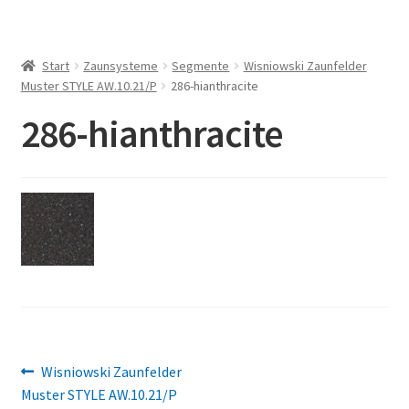
Start
Zaunsysteme
Segmente
Wisniowski Zaunfelder
Muster STYLE AW.10.21/P
286-hianthracite
286-hianthracite
Beitragsnavigation
Vorheriger
Wisniowski Zaunfelder
Beitrag:
Muster STYLE AW.10.21/P