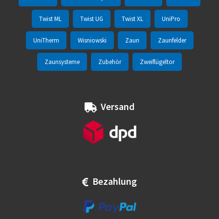
Twist ML
Twist UG
Twist XL
UniPro
UniTherm
Wisniowski
Zaun
Zaunfelder
Zaunsysteme
Zubehör
Zweiflügeltor
Versand
Bezahlung