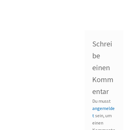
Schrei
be
einen
Komm
entar
Du musst
angemelde
t
sein, um
einen