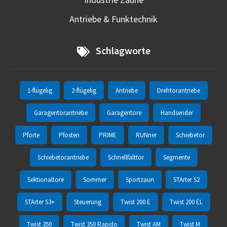
Antriebe & Funktechnik
Schlagworte
1-flügelig
2-flügelig
Antriebe
Drehtorantriebe
Garagentorantriebe
Garagentore
Handsender
Pforte
Pfosten
PRIME
RUNner
Schiebetor
Schiebetorantriebe
Schnellfalttor
Segmente
Sektionaltore
Sommer
Sportzaun
STArter S2
STArter S3+
Steuerung
Twist 200 E
Twist 200 EL
Twist 350
Twist 350 Rapido
Twist AM
Twist M