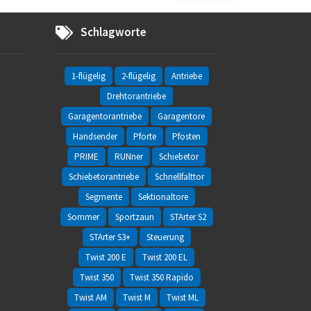
Schlagworte
1-flügelig
2-flügelig
Antriebe
Drehtorantriebe
Garagentorantriebe
Garagentore
Handsender
Pforte
Pfosten
PRIME
RUNner
Schiebetor
Schiebetorantriebe
Schnellfalttor
Segmente
Sektionaltore
Sommer
Sportzaun
STArter S2
STArter S3+
Steuerung
Twist 200 E
Twist 200 EL
Twist 350
Twist 350 Rapido
Twist AM
Twist M
Twist ML