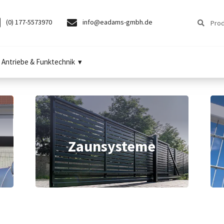
Suchen
Suchen
(0) 177-5573970
info@eadams-gmbh.de
nach:
Antriebe & Funktechnik
Zaunsysteme