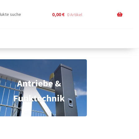
0,00
€
0 Artikel
Antriebe &
Funktechnik