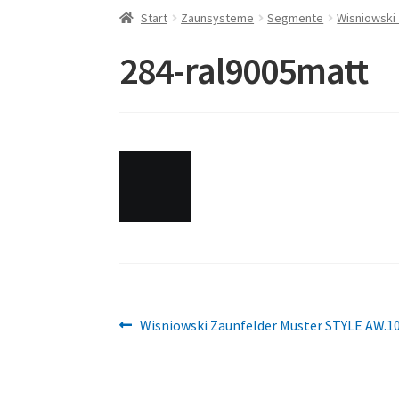
Start
Zaunsysteme
Segmente
Wisniowski
284-ral9005matt
Beitragsnavigation
Vorheriger
Wisniowski Zaunfelder Muster STYLE AW.1
Beitrag: