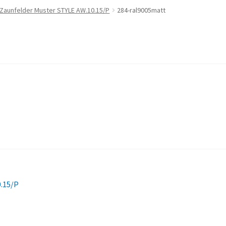
 Zaunfelder Muster STYLE AW.10.15/P
284-ral9005matt
0.15/P