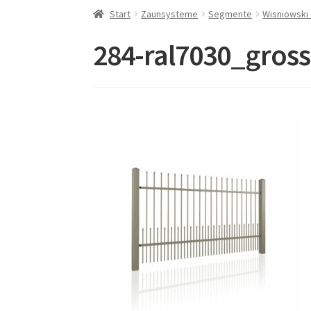
Start
Zaunsysteme
Segmente
Wisniowski
284-ral7030_gros