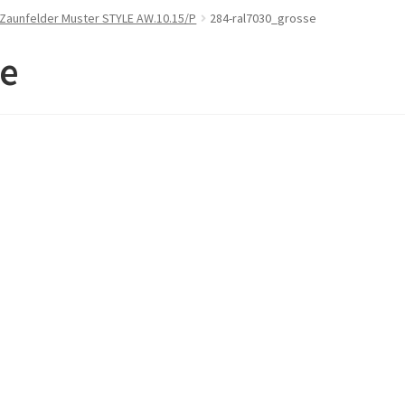
 Zaunfelder Muster STYLE AW.10.15/P
284-ral7030_grosse
se