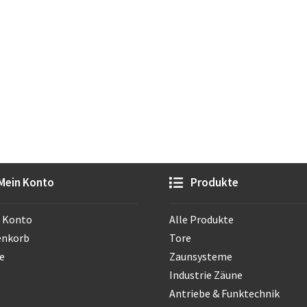
Mein Konto
Produkte
 Konto
Alle Produkte
enkorb
Tore
e
Zaunsysteme
Industrie Zäune
Antriebe & Funktechnik