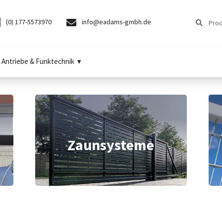
Suchen
Suchen
(0) 177-5573970
info@eadams-gmbh.de
nach:
Antriebe & Funktechnik
Zaunsysteme