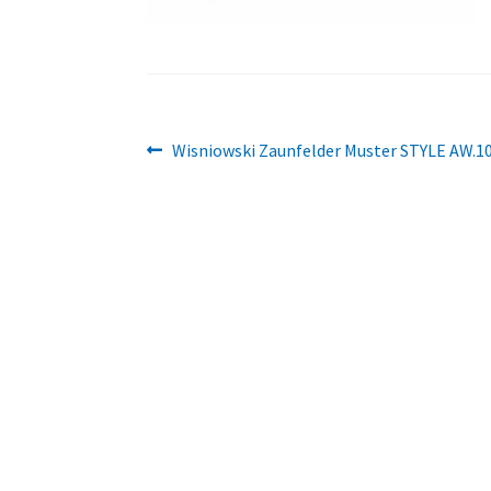
Beitragsnavigation
Vorheriger
Wisniowski Zaunfelder Muster STYLE AW.1
Beitrag: