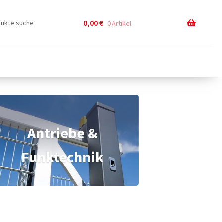
0,00
€
0 Artikel
Antriebe &
Funktechnik