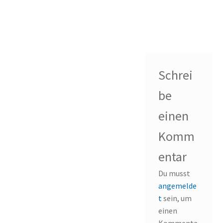
Schrei
be
einen
Komm
entar
Du musst
angemelde
t
sein, um
einen