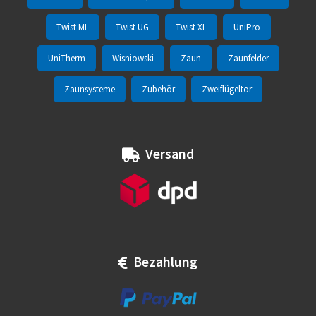
Twist ML
Twist UG
Twist XL
UniPro
UniTherm
Wisniowski
Zaun
Zaunfelder
Zaunsysteme
Zubehör
Zweiflügeltor
Versand
Bezahlung