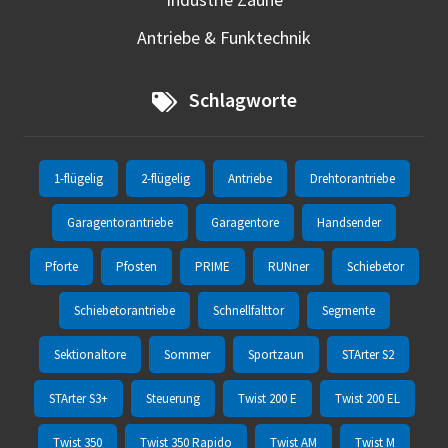
Antriebe & Funktechnik
Schlagworte
1-flügelig
2-flügelig
Antriebe
Drehtorantriebe
Garagentorantriebe
Garagentore
Handsender
Pforte
Pfosten
PRIME
RUNner
Schiebetor
Schiebetorantriebe
Schnellfalttor
Segmente
Sektionaltore
Sommer
Sportzaun
STArter S2
STArter S3+
Steuerung
Twist 200 E
Twist 200 EL
Twist 350
Twist 350 Rapido
Twist AM
Twist M