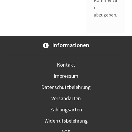
Kommenta
r
abzugeben.
Informationen
Kontakt
Impressum
Datenschutzbelehrung
Versandarten
Zahlungsarten
Widerrufsbelehrung
AGB