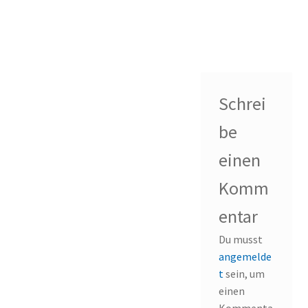
Schrei
be
einen
Komm
entar
Du musst
angemelde
t
sein, um
einen