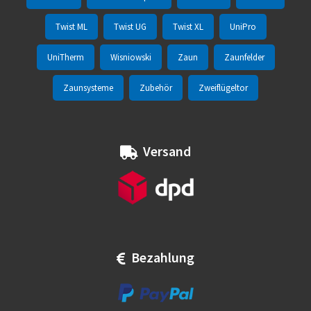
Twist ML
Twist UG
Twist XL
UniPro
UniTherm
Wisniowski
Zaun
Zaunfelder
Zaunsysteme
Zubehör
Zweiflügeltor
Versand
Bezahlung