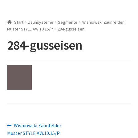
Start
Zaunsysteme
Segmente
Wisniowski Zaunfelder
Muster STYLE AW.10.15/P
284-gusseisen
284-gusseisen
Beitragsnavigation
Vorheriger
Wisniowski Zaunfelder
Beitrag:
Muster STYLE AW.10.15/P