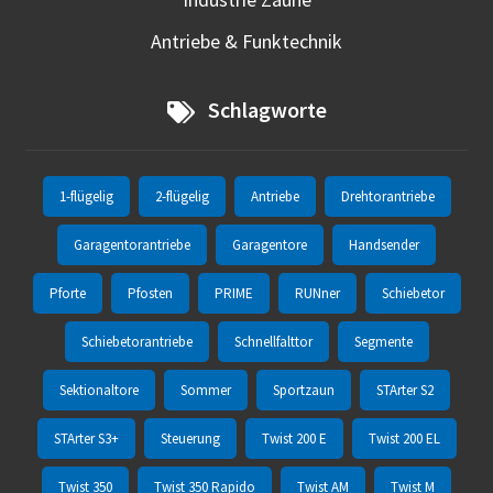
Antriebe & Funktechnik
Schlagworte
1-flügelig
2-flügelig
Antriebe
Drehtorantriebe
Garagentorantriebe
Garagentore
Handsender
Pforte
Pfosten
PRIME
RUNner
Schiebetor
Schiebetorantriebe
Schnellfalttor
Segmente
Sektionaltore
Sommer
Sportzaun
STArter S2
STArter S3+
Steuerung
Twist 200 E
Twist 200 EL
Twist 350
Twist 350 Rapido
Twist AM
Twist M