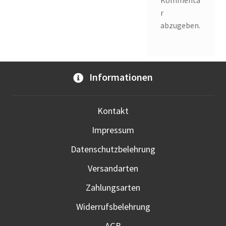
Kommenta
r
abzugeben.
Informationen
Kontakt
Impressum
Datenschutzbelehrung
Versandarten
Zahlungsarten
Widerrufsbelehrung
AGB