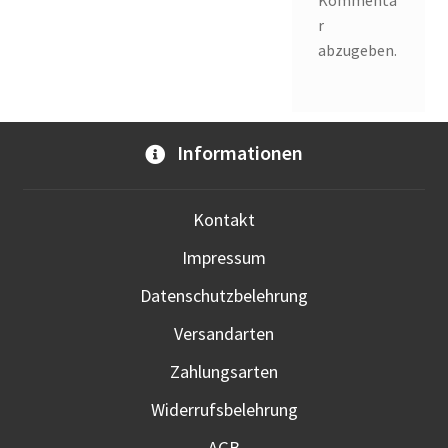
Kommenta
r
abzugeben.
Informationen
Kontakt
Impressum
Datenschutzbelehrung
Versandarten
Zahlungsarten
Widerrufsbelehrung
AGB