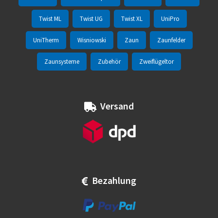
Twist ML
Twist UG
Twist XL
UniPro
UniTherm
Wisniowski
Zaun
Zaunfelder
Zaunsysteme
Zubehör
Zweiflügeltor
Versand
Bezahlung