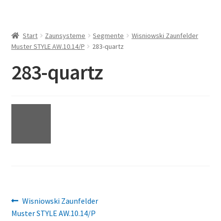
Start
Zaunsysteme
Segmente
Wisniowski Zaunfelder
Muster STYLE AW.10.14/P
283-quartz
283-quartz
Beitragsnavigation
Vorheriger
Wisniowski Zaunfelder
Beitrag:
Muster STYLE AW.10.14/P