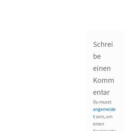
Schrei
be
einen
Komm
entar
Du musst
angemelde
t
sein, um
einen