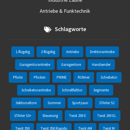
Antriebe & Funktechnik
Schlagworte
1-flügelig
2-flügelig
Antriebe
Drehtorantriebe
Garagentorantriebe
Garagentore
Handsender
Pforte
Pfosten
PRIME
RUNner
Schiebetor
Schiebetorantriebe
Schnellfalttor
Segmente
Sektionaltore
Sommer
Sportzaun
STArter S2
STArter S3+
Steuerung
Twist 200 E
Twist 200 EL
Twist 350
Twist 350 Rapido
Twist AM
Twist M