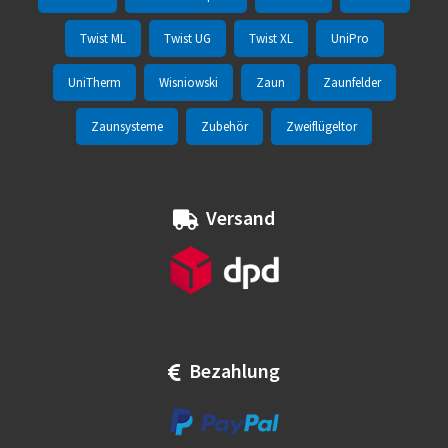
Twist ML
Twist UG
Twist XL
UniPro
UniTherm
Wisniowski
Zaun
Zaunfelder
Zaunsysteme
Zubehör
Zweiflügeltor
Versand
Bezahlung