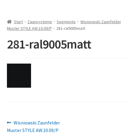
Start
Zaunsysteme
Segmente
Wisniowski Zaunfelder
Muster STYLE AW.10.09/P
281-ral9005matt
281-ral9005matt
Beitragsnavigation
Vorheriger
Wisniowski Zaunfelder
Beitrag:
Muster STYLE AW.10.09/P