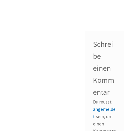
Schrei
be
einen
Komm
entar
Du musst
angemelde
t
sein, um
einen