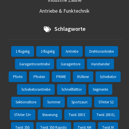
Antriebe & Funktechnik
Schlagworte
1-flügelig
2-flügelig
Antriebe
Drehtorantriebe
Garagentorantriebe
Garagentore
Handsender
Pforte
Pfosten
PRIME
RUNner
Schiebetor
Schiebetorantriebe
Schnellfalttor
Segmente
Sektionaltore
Sommer
Sportzaun
STArter S2
STArter S3+
Steuerung
Twist 200 E
Twist 200 EL
Twist 350
Twist 350 Rapido
Twist AM
Twist M