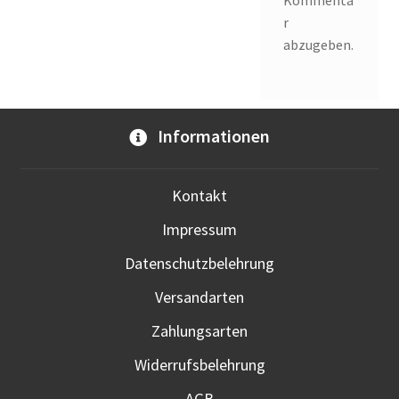
Kommenta
r
abzugeben.
Informationen
Kontakt
Impressum
Datenschutzbelehrung
Versandarten
Zahlungsarten
Widerrufsbelehrung
AGB