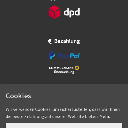
Bezahlung
Cookies
Wir verwenden Cookies, um sicherzustellen, dass wir Ihnen
die beste Erfahrung auf unserer Website bieten.
Mehr.
Copyright © by
eadams.de
/
eADAMS GmbH
- Sommer-, Nice-,
Hörmann-, Somfy-, Faac-, Marantec-, Wiśniowski-