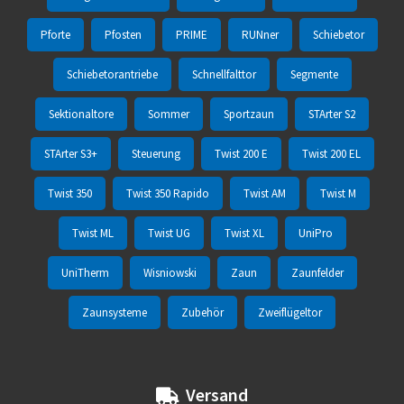
Pforte
Pfosten
PRIME
RUNner
Schiebetor
Schiebetorantriebe
Schnellfalttor
Segmente
Sektionaltore
Sommer
Sportzaun
STArter S2
STArter S3+
Steuerung
Twist 200 E
Twist 200 EL
Twist 350
Twist 350 Rapido
Twist AM
Twist M
Twist ML
Twist UG
Twist XL
UniPro
UniTherm
Wisniowski
Zaun
Zaunfelder
Zaunsysteme
Zubehör
Zweiflügeltor
Versand