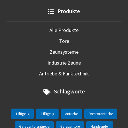
Produkte
Alle Produkte
Tore
Zaunsysteme
Industrie Zäune
Antriebe & Funktechnik
Schlagworte
1-flügelig
2-flügelig
Antriebe
Drehtorantriebe
Garagentorantriebe
Garagentore
Handsender