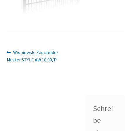
Beitragsnavigation
Vorheriger
Wisniowski Zaunfelder
Beitrag:
Muster STYLE AW.10.09/P
Schrei
be