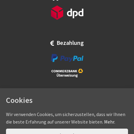
Bezahlung
Cookies
Wir verwenden Cookies, um sicherzustellen, dass wir Ihnen
die beste Erfahrung auf unserer Website bieten.
Mehr.
Copyright © by
eadams.de
/
eADAMS GmbH
- Sommer-, Nice-,
Hörmann-, Somfy-, Faac-, Marantec-, Wiśniowski-