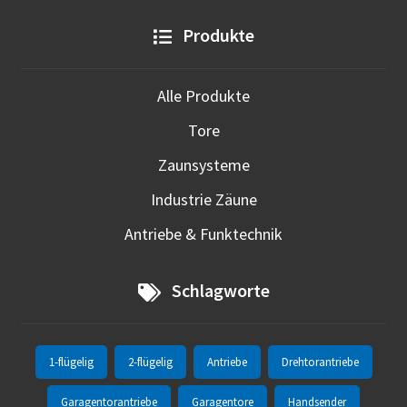
Produkte
Alle Produkte
Tore
Zaunsysteme
Industrie Zäune
Antriebe & Funktechnik
Schlagworte
1-flügelig
2-flügelig
Antriebe
Drehtorantriebe
Garagentorantriebe
Garagentore
Handsender