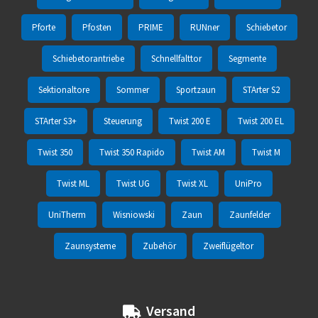
Pforte
Pfosten
PRIME
RUNner
Schiebetor
Schiebetorantriebe
Schnellfalttor
Segmente
Sektionaltore
Sommer
Sportzaun
STArter S2
STArter S3+
Steuerung
Twist 200 E
Twist 200 EL
Twist 350
Twist 350 Rapido
Twist AM
Twist M
Twist ML
Twist UG
Twist XL
UniPro
UniTherm
Wisniowski
Zaun
Zaunfelder
Zaunsysteme
Zubehör
Zweiflügeltor
Versand