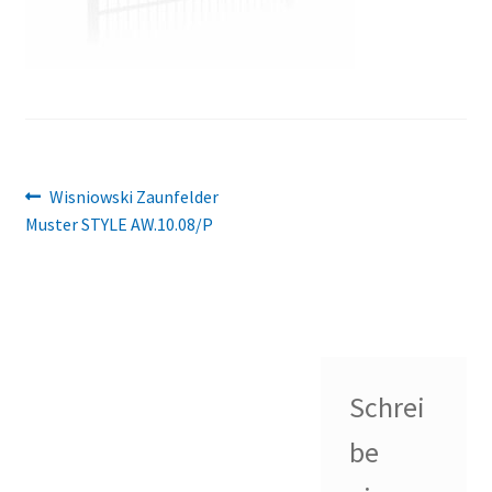
Beitragsnavigation
Vorheriger
Wisniowski Zaunfelder
Beitrag:
Muster STYLE AW.10.08/P
Schrei
be