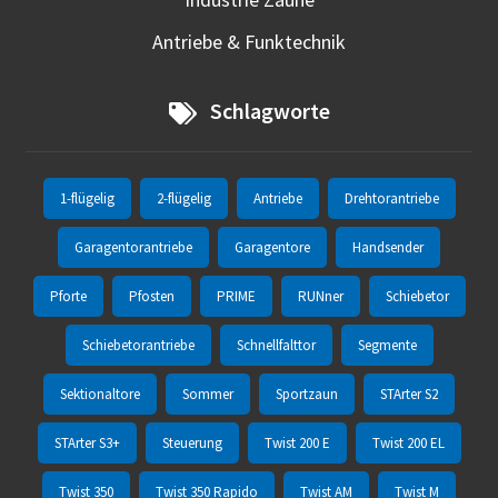
Antriebe & Funktechnik
Schlagworte
1-flügelig
2-flügelig
Antriebe
Drehtorantriebe
Garagentorantriebe
Garagentore
Handsender
Pforte
Pfosten
PRIME
RUNner
Schiebetor
Schiebetorantriebe
Schnellfalttor
Segmente
Sektionaltore
Sommer
Sportzaun
STArter S2
STArter S3+
Steuerung
Twist 200 E
Twist 200 EL
Twist 350
Twist 350 Rapido
Twist AM
Twist M