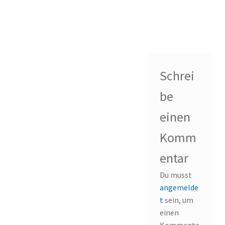
Schrei
be
einen
Komm
entar
Du musst
angemelde
t
sein, um
einen