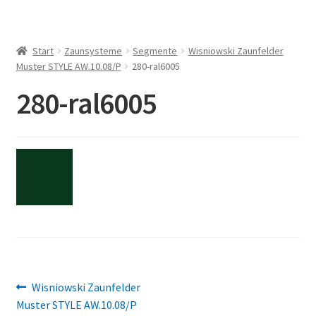
Start
Zaunsysteme
Segmente
Wisniowski Zaunfelder
Muster STYLE AW.10.08/P
280-ral6005
280-ral6005
Beitragsnavigation
Vorheriger
Wisniowski Zaunfelder
Beitrag:
Muster STYLE AW.10.08/P