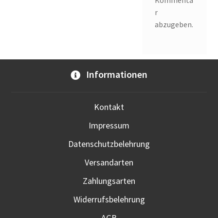
Kommenta
r
abzugeben.
Informationen
Kontakt
Impressum
Datenschutzbelehrung
Versandarten
Zahlungsarten
Widerrufsbelehrung
AGB