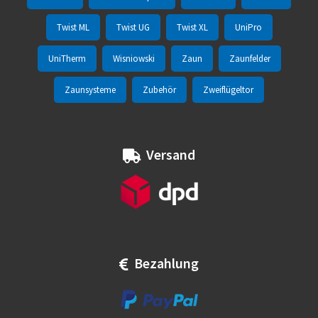
Twist ML
Twist UG
Twist XL
UniPro
UniTherm
Wisniowski
Zaun
Zaunfelder
Zaunsysteme
Zubehör
Zweiflügeltor
Versand
Bezahlung