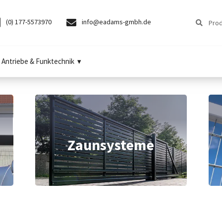
Suchen
Suchen
(0) 177-5573970
info@eadams-gmbh.de
nach:
Antriebe & Funktechnik
Zaunsysteme