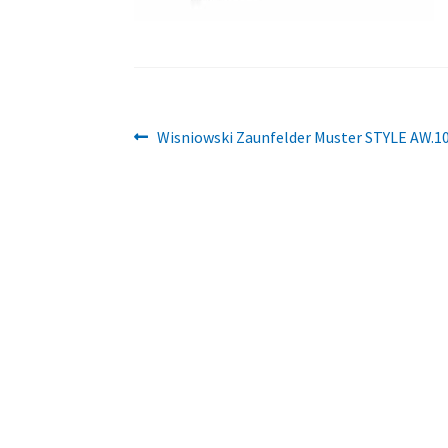
Beitragsnavigation
Vorheriger
Wisniowski Zaunfelder Muster STYLE AW.1
Beitrag: