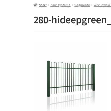
Start
Zaunsysteme
Segmente
Wisniowski
280-hideepgreen