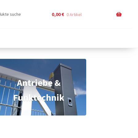
0,00
€
0 Artikel
Antriebe &
Funktechnik