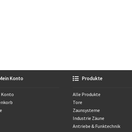
Mein Konto
Produkte
 Konto
Alle Produkte
enkorb
Tore
e
Zaunsysteme
Industrie Zäune
Antriebe & Funktechnik