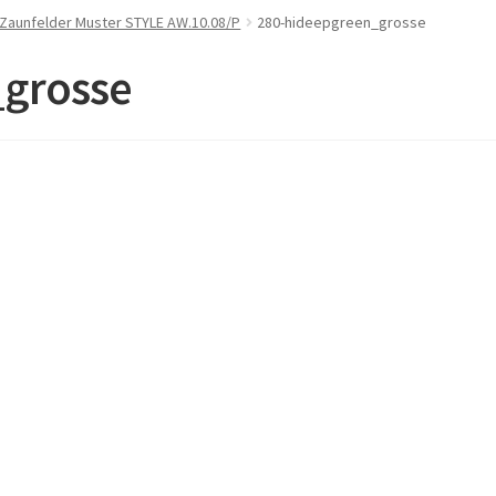
 Zaunfelder Muster STYLE AW.10.08/P
280-hideepgreen_grosse
_grosse