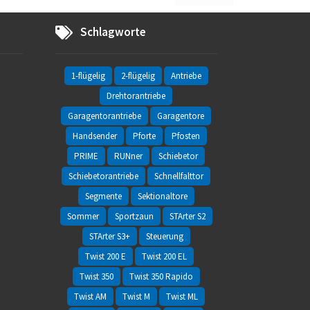
Schlagworte
1-flügelig
2-flügelig
Antriebe
Drehtorantriebe
Garagentorantriebe
Garagentore
Handsender
Pforte
Pfosten
PRIME
RUNner
Schiebetor
Schiebetorantriebe
Schnellfalttor
Segmente
Sektionaltore
Sommer
Sportzaun
STArter S2
STArter S3+
Steuerung
Twist 200 E
Twist 200 EL
Twist 350
Twist 350 Rapido
Twist AM
Twist M
Twist ML