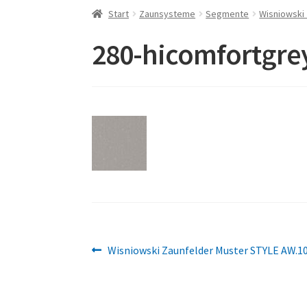
Start
Zaunsysteme
Segmente
Wisniowski
280-hicomfortgre
Beitragsnavigation
Vorheriger
Wisniowski Zaunfelder Muster STYLE AW.1
Beitrag: