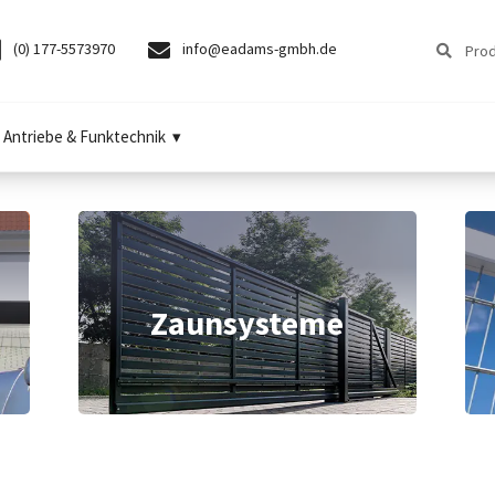
Suchen
Suchen
(0) 177-5573970
info@eadams-gmbh.de
nach:
Antriebe & Funktechnik
Zaunsysteme