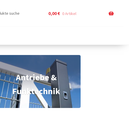
0,00
€
0 Artikel
Antriebe &
Funktechnik