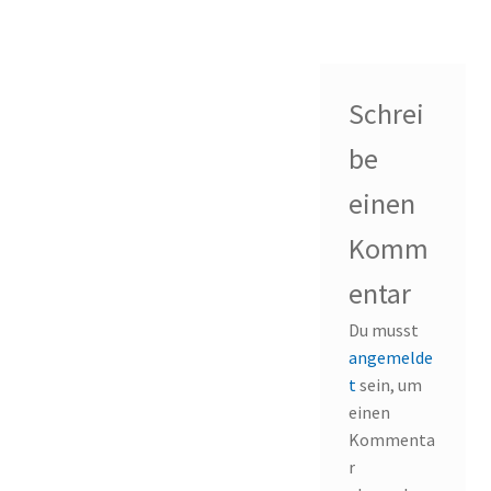
Schrei
be
einen
Komm
entar
Du musst
angemelde
t
sein, um
einen
Kommenta
r