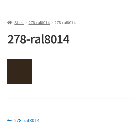
Start
278-ral8014
278-ral8014
278-ral8014
Beitragsnavigation
Vorheriger
278-ral8014
Beitrag: