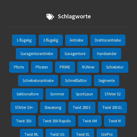
Schlagworte
1-flügelig
2-flügelig
Antriebe
Drehtorantriebe
Garagentorantriebe
Garagentore
Handsender
Pforte
Pfosten
PRIME
RUNner
Schiebetor
Schiebetorantriebe
Schnellfalttor
Segmente
Sektionaltore
Sommer
Sportzaun
STArter S2
STArter S3+
Steuerung
Twist 200 E
Twist 200 EL
Twist 350
Twist 350 Rapido
Twist AM
Twist M
Twist ML
Twist UG
Twist XL
UniPro