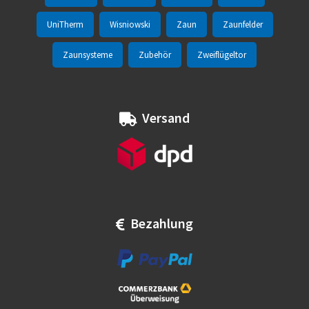
UniTherm
Wisniowski
Zaun
Zaunfelder
Zaunsysteme
Zubehör
Zweiflügeltor
Versand
Bezahlung