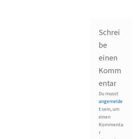
Schrei
be
einen
Komm
entar
Du musst
angemelde
t
sein, um
einen
Kommenta
r