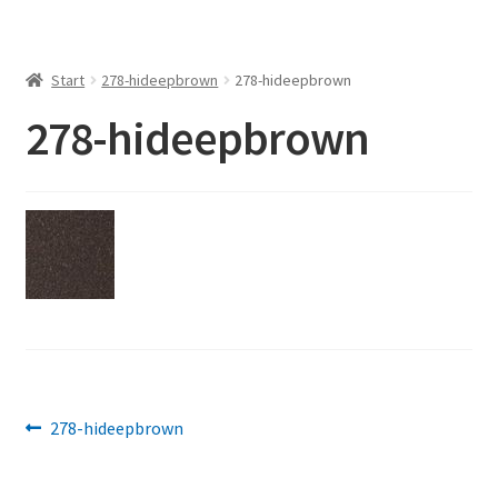
Start
278-hideepbrown
278-hideepbrown
278-hideepbrown
Beitragsnavigation
Vorheriger
278-hideepbrown
Beitrag: