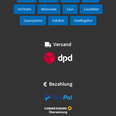
UniTherm
Wisniowski
Zaun
Zaunfelder
Zaunsysteme
Zubehör
Zweiflügeltor
Versand
Bezahlung