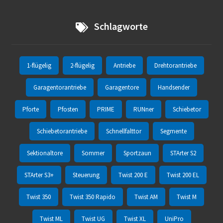
Schlagworte
1-flügelig
2-flügelig
Antriebe
Drehtorantriebe
Garagentorantriebe
Garagentore
Handsender
Pforte
Pfosten
PRIME
RUNner
Schiebetor
Schiebetorantriebe
Schnellfalttor
Segmente
Sektionaltore
Sommer
Sportzaun
STArter S2
STArter S3+
Steuerung
Twist 200 E
Twist 200 EL
Twist 350
Twist 350 Rapido
Twist AM
Twist M
Twist ML
Twist UG
Twist XL
UniPro