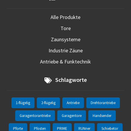
Alle Produkte
Tore
Zaunsysteme
Industrie Zäune
Antriebe & Funktechnik
Schlagworte
1-flügelig
2-flügelig
Antriebe
Drehtorantriebe
Garagentorantriebe
Garagentore
Handsender
Pforte
Pfosten
PRIME
RUNner
Schiebetor