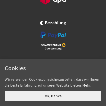
Bezahlung
Cookies
Wir verwenden Cookies, um sicherzustellen, dass wir Ihnen
die beste Erfahrung auf unserer Website bieten.
Mehr.
Copyright © by
eadams.de
/
eADAMS GmbH
- Sommer-, Nice-,
Hörmann-, Somfy-, Faac-, Marantec-, Wiśniowski-
0
Ok, Danke
Suchen
Suchen
Vertragshändler