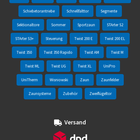
Schiebetorantriebe
Schnellfalttor
Segmente
Sektionaltore
Sommer
Sportzaun
STArter S2
STArter S3+
Steuerung
Twist 200 E
Twist 200 EL
Twist 350
Twist 350 Rapido
Twist AM
Twist M
Twist ML
Twist UG
Twist XL
UniPro
UniTherm
Wisniowski
Zaun
Zaunfelder
Zaunsysteme
Zubehör
Zweiflügeltor
Versand