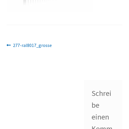
Beitragsnavigation
Vorheriger
277-ral8017_grosse
Beitrag:
Schrei
be
einen
Komm