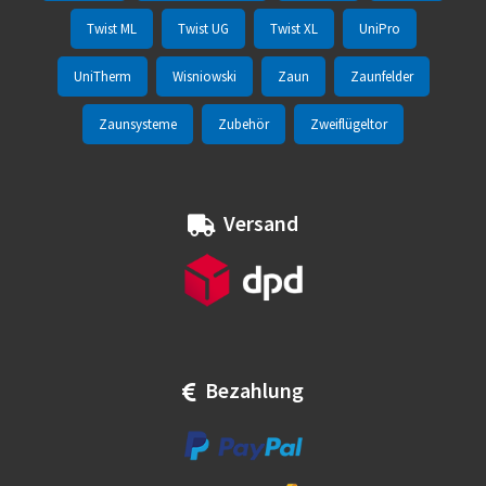
Twist ML
Twist UG
Twist XL
UniPro
UniTherm
Wisniowski
Zaun
Zaunfelder
Zaunsysteme
Zubehör
Zweiflügeltor
Versand
Bezahlung