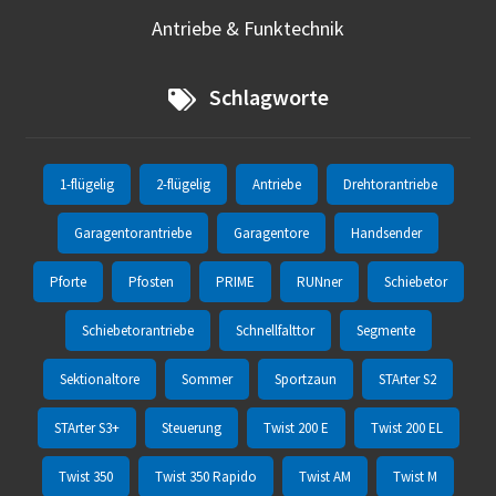
Antriebe & Funktechnik
Schlagworte
1-flügelig
2-flügelig
Antriebe
Drehtorantriebe
Garagentorantriebe
Garagentore
Handsender
Pforte
Pfosten
PRIME
RUNner
Schiebetor
Schiebetorantriebe
Schnellfalttor
Segmente
Sektionaltore
Sommer
Sportzaun
STArter S2
STArter S3+
Steuerung
Twist 200 E
Twist 200 EL
Twist 350
Twist 350 Rapido
Twist AM
Twist M