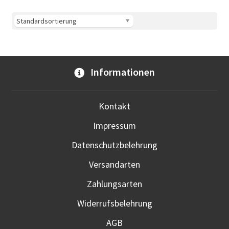
Vari
auf.
Die
Opti
kön
Informationen
auf
der
Prod
Kontakt
gewä
Impressum
werd
Datenschutzbelehrung
Versandarten
Zahlungsarten
Widerrufsbelehrung
AGB