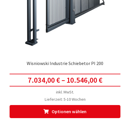
Wisniowski Industrie Schiebetor PI 200
7.034,00
€
–
10.546,00
€
inkl. MwSt.
Lieferzeit:
5-10 Wochen
Dies
Optionen wählen
Prod
weis
meh