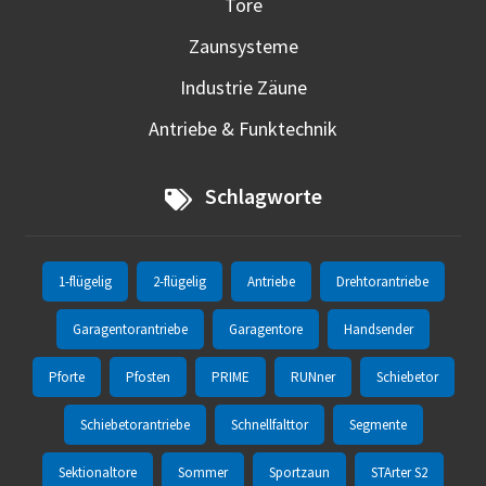
Tore
Zaunsysteme
Industrie Zäune
Antriebe & Funktechnik
Schlagworte
1-flügelig
2-flügelig
Antriebe
Drehtorantriebe
Garagentorantriebe
Garagentore
Handsender
Pforte
Pfosten
PRIME
RUNner
Schiebetor
Schiebetorantriebe
Schnellfalttor
Segmente
Sektionaltore
Sommer
Sportzaun
STArter S2