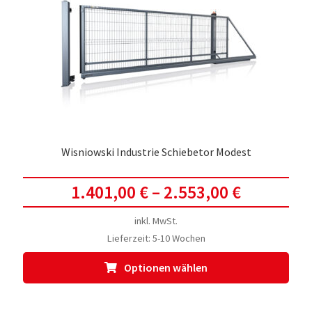
Wisniowski Industrie Schiebetor Modest
1.401,00
€
–
2.553,00
€
inkl. MwSt.
Lieferzeit:
5-10 Wochen
Dies
Optionen wählen
Prod
weis
meh