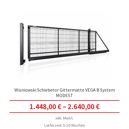
Vari
auf.
Die
Opti
kön
auf
der
Prod
gewä
werd
Wisniowski Schiebetor Gittermatte VEGA B System
MODEST
1.448,00
€
–
2.640,00
€
inkl. MwSt.
Lieferzeit:
5-10 Wochen