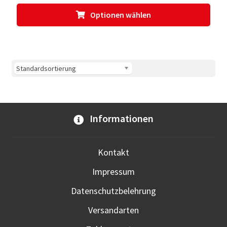
Dies
Optionen wählen
Prod
weis
meh
Vari
auf.
Die
Opti
kön
Informationen
auf
der
Prod
Kontakt
gewä
Impressum
werd
Datenschutzbelehrung
Versandarten