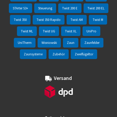
STArter S3+
Steuerung
Twist 200 E
Twist 200 EL
Twist 350
Twist 350 Rapido
Twist AM
Twist M
Twist ML
Twist UG
Twist XL
UniPro
UniTherm
Wisniowski
Zaun
Zaunfelder
Zaunsysteme
Zubehör
Zweiflügeltor
Versand