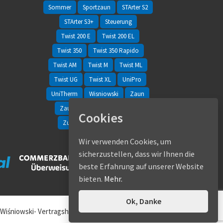
Sommer
Sportzaun
STArter S2
STArter S3+
Steuerung
Twist 200 E
Twist 200 EL
Twist 350
Twist 350 Rapido
Twist AM
Twist M
Twist ML
Twist UG
Twist XL
UniPro
UniTherm
Wisniowski
Zaun
Zaunfelder
Zaunsysteme
Cookies
Zubehör
Zweiflügeltor
Wir verwenden Cookies, um
sicherzustellen, dass wir Ihnen die
beste Erfahrung auf unserer Website
bieten.
Mehr.
Ok, Danke
 Wiśniowski- Vertragshändler