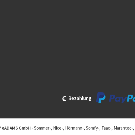
Bezahlung
/
eADAMS GmbH
- Sommer-, Nice-, Hörmann-, Somfy-, Faac-, Marantec-,