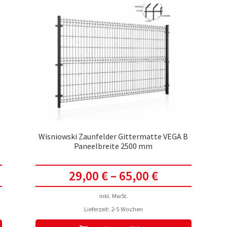
auf.
auf.
Die
Die
Optionen
Optionen
können
können
auf
auf
der
der
Produktseite
Produktsei
gewählt
gewählt
werden
werden
Wisniowski Zaunfelder Gittermatte VEGA B
Paneelbreite 2500 mm
29,00
€
–
65,00
€
inkl. MwSt.
Lieferzeit:
2-5 Wochen
Dieses
Dieses