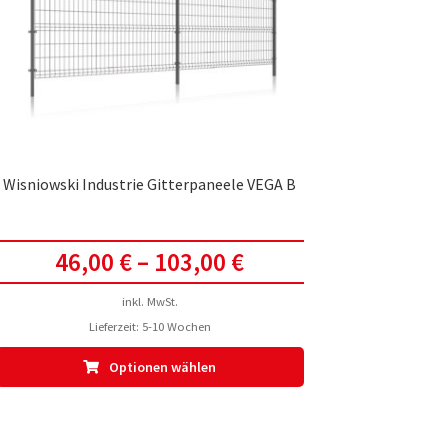
Wisniowski Industrie Gitterpaneele VEGA B
46,00
€
–
103,00
€
inkl. MwSt.
Lieferzeit:
5-10 Wochen
Dieses
Optionen wählen
Produkt
weist
mehrere
Varianten