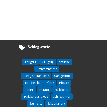
Schlagworte
te
1-flügelig
2-flügelig
Antriebe
Drehtorantriebe
Garagentorantriebe
Garagentore
Handsender
Pforte
Pfosten
PRIME
RUNner
Schiebetor
Schiebetorantriebe
Schnellfalttor
Segmente
Sektionaltore