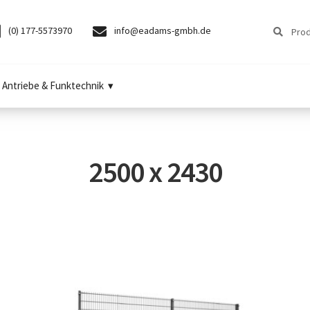
Suchen
Suchen
(0) 177-5573970
info@eadams-gmbh.de
nach:
Antriebe & Funktechnik
2500 x 2430