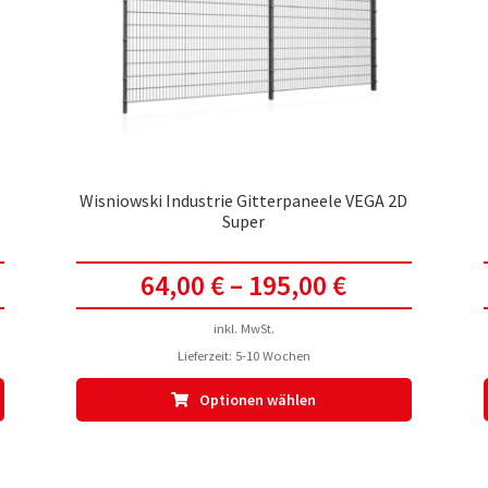
D
Wisniowski Industrie Gitterpaneele VEGA 2D
Super
64,00
€
–
195,00
€
inkl. MwSt.
Lieferzeit:
5-10 Wochen
Dieses
Dieses
Optionen wählen
Produkt
Produkt
weist
weist
mehrere
mehrere
Varianten
Varianten