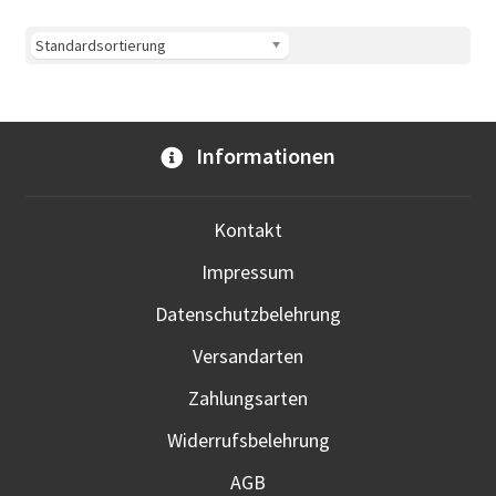
Vari
auf.
Die
Opti
kön
Informationen
auf
der
Prod
Kontakt
gewä
Impressum
werd
Datenschutzbelehrung
Versandarten
Zahlungsarten
Widerrufsbelehrung
AGB