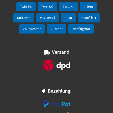
Twist ML
Twist UG
Twist XL
UniPro
UniTherm
Wisniowski
Zaun
Zaunfelder
Zaunsysteme
Zubehör
Zweiflügeltor
Versand
Bezahlung