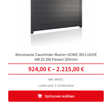
Wisniowski Zaunfelder Muster HOME INCLUSIVE
AW.10.200 Paneel 250mm
924,00
€
–
2.215,00
€
inkl. MwSt.
Lieferzeit:
5-10 Wochen
Dies
Optionen wählen
Prod
weis
meh