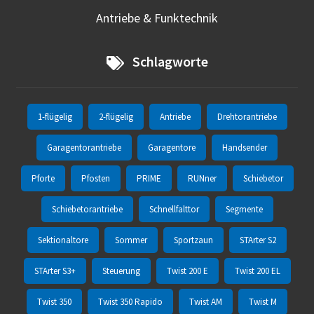
Antriebe & Funktechnik
Schlagworte
1-flügelig
2-flügelig
Antriebe
Drehtorantriebe
Garagentorantriebe
Garagentore
Handsender
Pforte
Pfosten
PRIME
RUNner
Schiebetor
Schiebetorantriebe
Schnellfalttor
Segmente
Sektionaltore
Sommer
Sportzaun
STArter S2
STArter S3+
Steuerung
Twist 200 E
Twist 200 EL
Twist 350
Twist 350 Rapido
Twist AM
Twist M