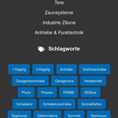
Tore
Zaunsysteme
Industrie Zäune
Antriebe & Funktechnik
Schlagworte
1-flügelig
2-flügelig
Antriebe
Drehtorantriebe
Garagentorantriebe
Garagentore
Handsender
Pforte
Pfosten
PRIME
RUNner
Schiebetor
Schiebetorantriebe
Schnellfalttor
Segmente
Sektionaltore
Sommer
Sportzaun