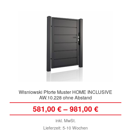
Vari
auf.
Die
Opti
kön
auf
der
Prod
gewä
wer
Wisniowski Pforte Muster HOME INCLUSIVE
AW.10.228 ohne Abstand
581,00
€
–
981,00
€
inkl. MwSt.
Lieferzeit:
5-10 Wochen