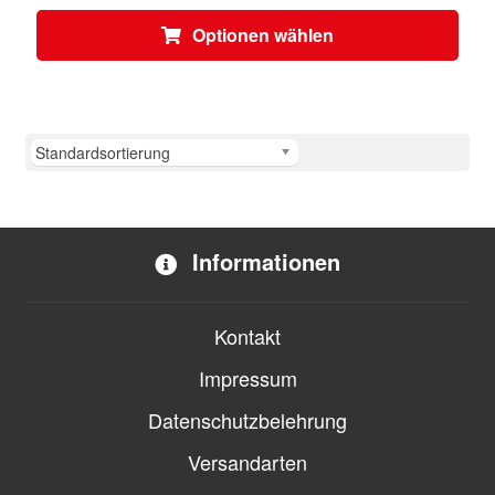
Dies
Optionen wählen
Prod
weis
meh
Vari
auf.
Die
Opti
kön
Informationen
auf
der
Prod
Kontakt
gewä
wer
Impressum
Datenschutzbelehrung
Versandarten