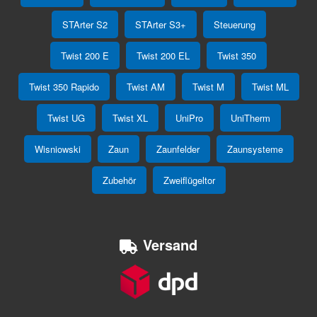
STArter S2
STArter S3+
Steuerung
Twist 200 E
Twist 200 EL
Twist 350
Twist 350 Rapido
Twist AM
Twist M
Twist ML
Twist UG
Twist XL
UniPro
UniTherm
Wisniowski
Zaun
Zaunfelder
Zaunsysteme
Zubehör
Zweiflügeltor
Versand