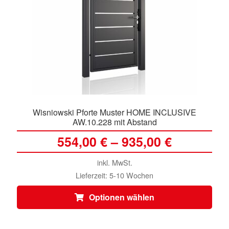
Wisniowski Pforte Muster HOME INCLUSIVE
AW.10.228 mit Abstand
554,00
€
–
935,00
€
inkl. MwSt.
Lieferzeit:
5-10 Wochen
Dies
Optionen wählen
Prod
weis
meh