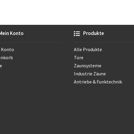
auf.
Die
Optionen
können
auf
Mein Konto
Produkte
der
Produktseite
 Konto
Alle Produkte
gewählt
werden
enkorb
Tore
e
Zaunsysteme
Industrie Zäune
Antriebe & Funktechnik