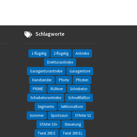
Schlagworte
1-flügelig
2-flügelig
Antriebe
Drehtorantriebe
Garagentorantriebe
Garagentore
Handsender
Pforte
Pfosten
PRIME
RUNner
Schiebetor
Schiebetorantriebe
Schnellfalttor
Segmente
Sektionaltore
Sommer
Sportzaun
STArter S2
STArter S3+
Steuerung
Twist 200 E
Twist 200 EL