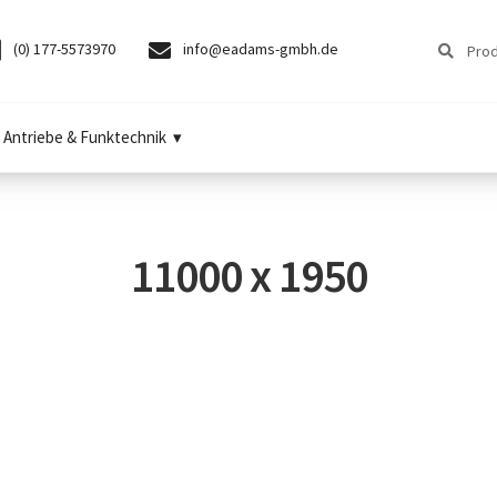
Suchen
Suchen
(0) 177-5573970
info@eadams-gmbh.de
nach:
Antriebe & Funktechnik
11000 x 1950