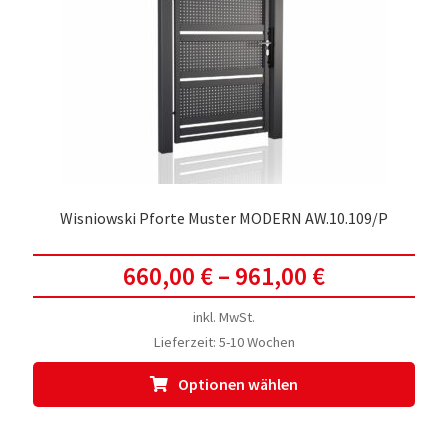
Wisniowski Pforte Muster MODERN AW.10.109/P
660,00
€
–
961,00
€
inkl. MwSt.
Lieferzeit:
5-10 Wochen
Dies
Optionen wählen
Prod
weis
meh