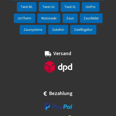
Twist ML
Twist UG
Twist XL
UniPro
UniTherm
Wisniowski
Zaun
Zaunfelder
Zaunsysteme
Zubehör
Zweiflügeltor
Versand
Bezahlung