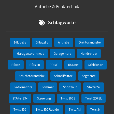
Antriebe & Funktechnik
Schlagworte
1-flügelig
2-flügelig
Antriebe
Drehtorantriebe
Garagentorantriebe
Garagentore
Handsender
Pforte
Pfosten
PRIME
RUNner
Schiebetor
Schiebetorantriebe
Schnellfalttor
Segmente
Sektionaltore
Sommer
Sportzaun
STArter S2
STArter S3+
Steuerung
Twist 200 E
Twist 200 EL
Twist 350
Twist 350 Rapido
Twist AM
Twist M