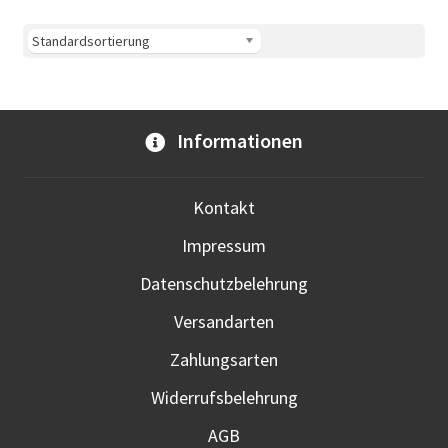
Vari
auf.
Die
Opti
kön
Informationen
auf
der
Prod
Kontakt
gewä
Impressum
werd
Datenschutzbelehrung
Versandarten
Zahlungsarten
Widerrufsbelehrung
AGB